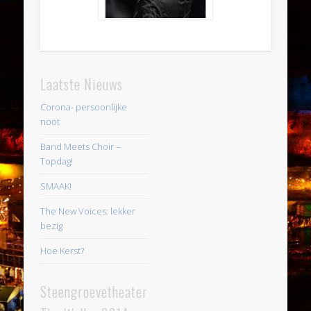
Laatste Nieuws
Corona- persoonlijke
noot
Band Meets Choir –
Topdag!
SMAAK!
The New Voices: lekker
bezig
Hoe Kerst?
Steengroevetheater