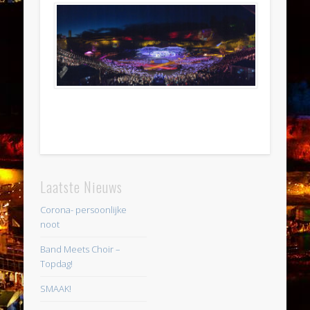
Laatste Nieuws
Corona- persoonlijke
noot
Band Meets Choir –
Topdag!
SMAAK!