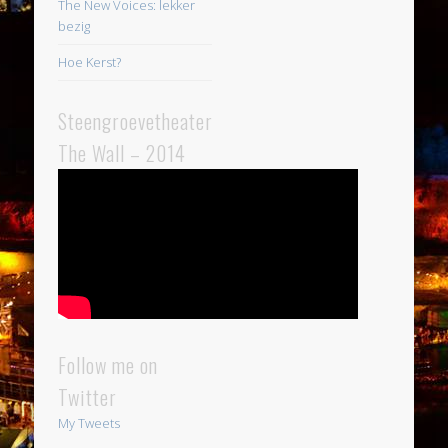
The New Voices: lekker
bezig
Hoe Kerst?
Steengroevetheater
The Wall – 2014
Follow me on
Twitter
My Tweets