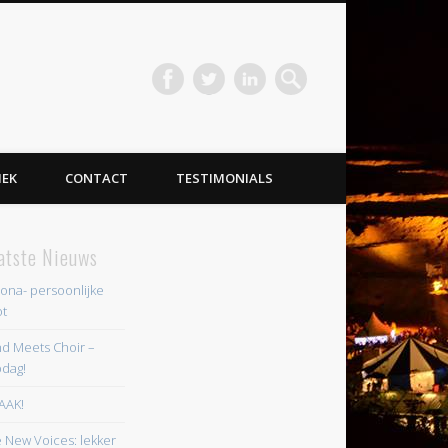
IEK
CONTACT
TESTIMONIALS
atste Nieuws
ona- persoonlijke
t
d Meets Choir –
dag!
AAK!
 New Voices: lekker