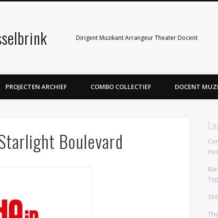
selbrink
Dirigent Muzikant Arrangeur Theater Docent
PROJECTEN ARCHIEF
COMBO COLLECTIEF
DOCENT MUZ
La
tarlight Boulevard
Cor
noo
Ban
Top
SM
The