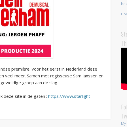
bez
Hoe
St
Th
andse première. Voor het eerst in Nederland deze
 en veel meer. Samen met regisseuse Sam Janssen en
 geweldige groep aan de slag.
k deze site in de gaten :
https://www.starlight-
Fo
Tw
My 