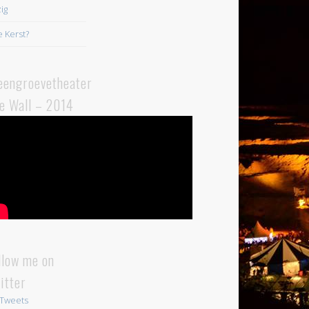
ig
 Kerst?
eengroevetheater
e Wall – 2014
llow me on
itter
Tweets