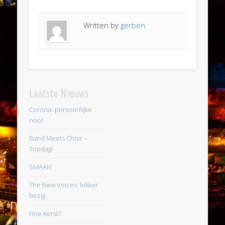
Written by
gerben
Laatste Nieuws
Corona- persoonlijke
noot
Band Meets Choir –
Topdag!
SMAAK!
The New Voices: lekker
bezig
Hoe Kerst?