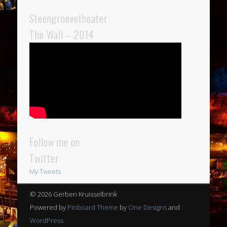
Steengroevetheater
The Wall – 2014
Follow me on
Twitter
My Tweets
© 2026 Gerben Kruisselbrink
Powered by
Pinboard Theme
by
One Designs
and
WordPress