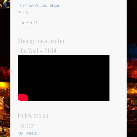
The New Voices: lekker
bezig
Hoe Kerst?
Steengroevetheater
The Wall – 2014
Follow me on
Twitter
My Tweets