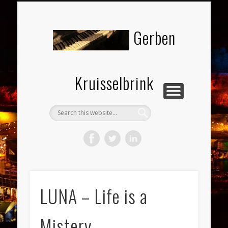
PROJECTEN ACTUEEL
PROJECTEN ARCHIEF
COMBO COLLECTIEF
DOCENT MUZIEK
TESTIMONIALS
OVER GERBEN
CONTACT
Gerben
Kruisselbrink
LUNA – Life is a
Mistery