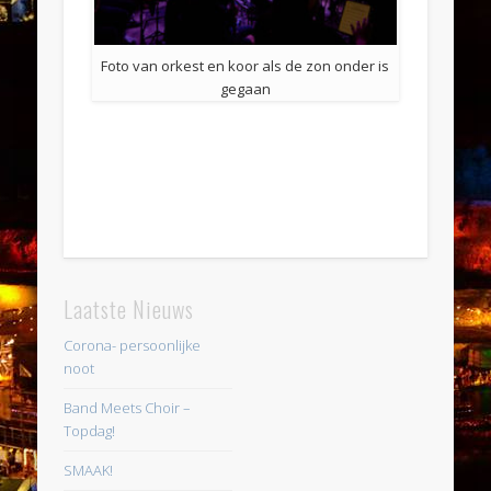
Foto van orkest en koor als de zon onder is
gegaan
Laatste Nieuws
Corona- persoonlijke
noot
Band Meets Choir –
Topdag!
SMAAK!