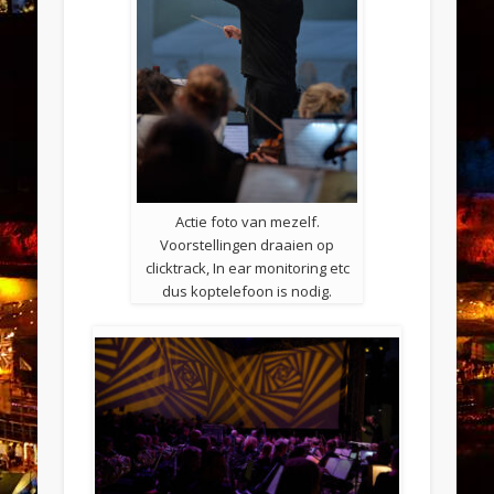
Actie foto van mezelf.
Voorstellingen draaien op
clicktrack, In ear monitoring etc
dus koptelefoon is nodig.