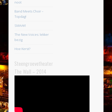
noot
Band Meets Choir –
Topdag!
SMAAK!
The New Voices: lekker
bezig
Hoe Kerst?
Steengroevetheater
The Wall – 2014