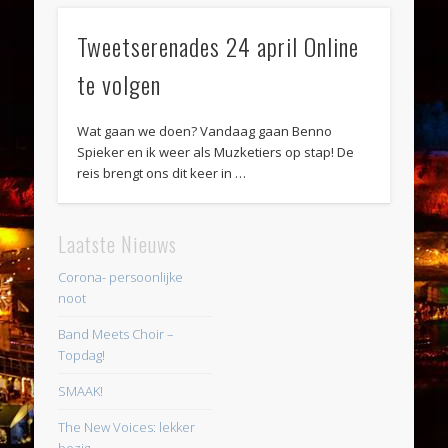
Tweetserenades 24 april Online
te volgen
Wat gaan we doen? Vandaag gaan Benno
Spieker en ik weer als Muzketiers op stap! De
reis brengt ons dit keer in …
Laatste Nieuws
Corona- persoonlijke
noot
Band Meets Choir –
Topdag!
SMAAK!
The New Voices: lekker