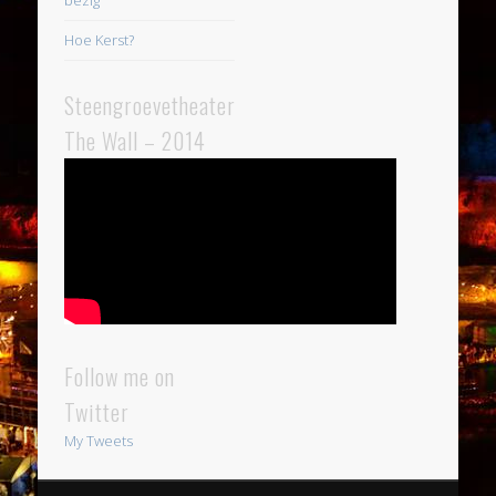
bezig
Hoe Kerst?
Steengroevetheater
The Wall – 2014
Follow me on
Twitter
My Tweets