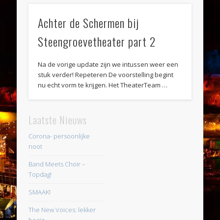
Achter de Schermen bij
Steengroevetheater part 2
Na de vorige update zijn we intussen weer een
stuk verder! Repeteren De voorstelling begint
nu echt vorm te krijgen. Het TheaterTeam …
Laatste Nieuws
Corona- persoonlijke
noot
Band Meets Choir –
Topdag!
SMAAK!
The New Voices: lekker