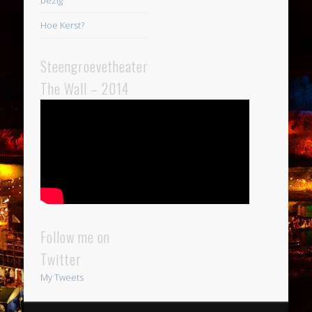
bezig
Hoe Kerst?
Steengroevetheater
The Wall – 2014
Follow me on
Twitter
My Tweets