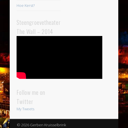
Hoe Kerst?
Steengroevetheater
The Wall – 2014
Follow me on
Twitter
My Tweets
© 2026 Gerben Kruisselbrink