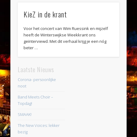
KieZ in de krant
Voor het concert van Wim Ruessink en mijzelf
heeft de Winterswijkse Weekkrant ons
geïnterviewd. Met dit verhaal krijg je een nóg
beter …
Laatste Nieuws
Corona- persoonlijke
noot
Band Meets Choir –
Topdag!
SMAAK!
The New Voices: lekker
bezig