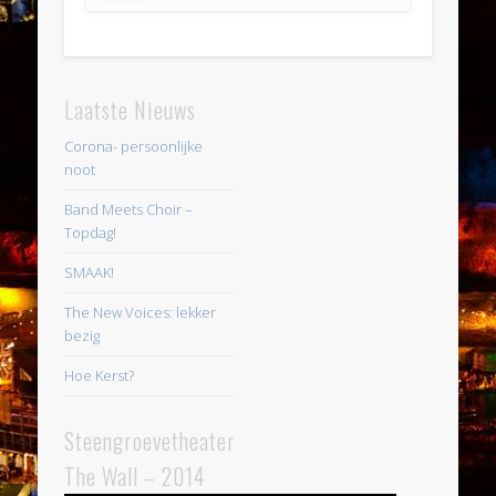
Laatste Nieuws
Corona- persoonlijke
noot
Band Meets Choir –
Topdag!
SMAAK!
The New Voices: lekker
bezig
Hoe Kerst?
Steengroevetheater
The Wall – 2014