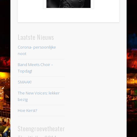
Laatste Nieuws
Corona- persoonlijke
noot
Band Meets Choir –
Topdag!
SMAAK!
The New Voices: lekker
bezig
Hoe Kerst?
Steengroevetheater