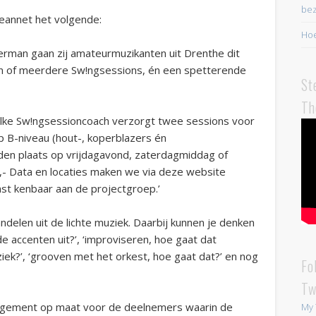
bez
Jeannet het volgende:
Hoe
erman gaan zij amateurmuzikanten uit Drenthe dit
n of meerdere Sw!ngsessions, én een spetterende
St
Th
, elke Sw!ngsessioncoach verzorgt twee sessions voor
B-niveau (hout-, koperblazers én
en plaats op vrijdagavond, zaterdagmiddag of
- Data en locaties maken we via deze website
ast kenbaar aan de projectgroep.’
andelen uit de lichte muziek. Daarbij kunnen je denken
 de accenten uit?’, ‘improviseren, hoe gaat dat
muziek?’, ‘grooven met het orkest, hoe gaat dat?’ en nog
Fo
Tw
ngement op maat voor de deelnemers waarin de
My 