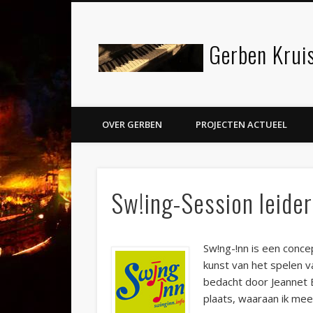
Gerben Kruis
Facebook
Twitter
LinkedIn
OVER GERBEN
PROJECTEN ACTUEEL
Sw!ing-Session leider
Sw!ng-!nn is een conce
kunst van het spelen va
bedacht door Jeannet B
plaats, waaraan ik mee