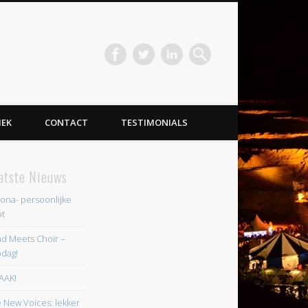
IEK
CONTACT
TESTIMONIALS
atste Nieuws
ona- persoonlijke
t
d Meets Choir –
dag!
AAK!
 New Voices: lekker