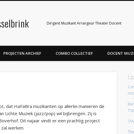
selbrink
Dirigent Muzikant Arrangeur Theater Docent
PROJECTEN ARCHIEF
COMBO COLLECTIEF
DOCENT MUZ
La
Cor
noo
Ban
pt, dat HaFaBra muzikanten op allerlei manieren de
Top
n Lichte Muziek (jazz/pop) wil bijbrengen. Zij is
overhof. Dit najaar vindt er een prachtig project
SM
 zal werken.
The