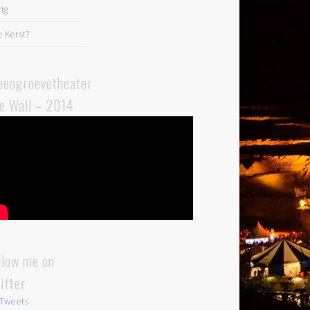
ig
 Kerst?
eengroevetheater
e Wall – 2014
llow me on
itter
Tweets