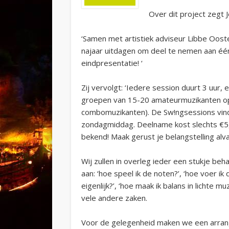
Over dit project zegt 
‘Samen met artistiek adviseur Libbe Oost
najaar uitdagen om deel te nemen aan éé
eindpresentatie! ‘
Zij vervolgt: ‘Iedere session duurt 3 uur
groepen van 15-20 amateurmuzikanten op 
combomuzikanten). De Sw!ngsessions vind
zondagmiddag. Deelname kost slechts €5,
bekend! Maak gerust je belangstelling alv
Wij zullen in overleg ieder een stukje beh
aan: ‘hoe speel ik de noten?’, ‘hoe voer ik
eigenlijk?’, ‘hoe maak ik balans in lichte 
vele andere zaken.
Voor de gelegenheid maken we een arra