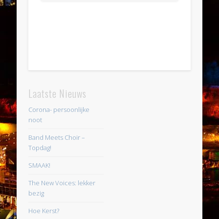
Laatste Nieuws
Corona- persoonlijke
noot
Band Meets Choir –
Topdag!
SMAAK!
The New Voices: lekker
bezig
Hoe Kerst?