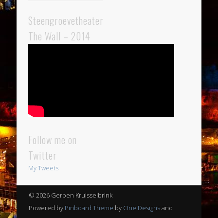
Steengroevetheater
The Wall – 2014
Follow me on
Twitter
My Tweets
© 2026 Gerben Kruisselbrink
Powered by
Pinboard Theme
by
One Designs
and