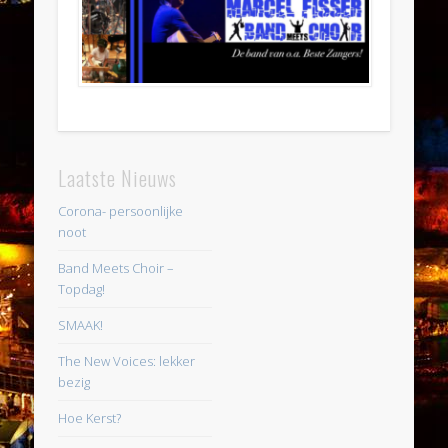
Laatste Nieuws
Corona- persoonlijke
noot
Band Meets Choir –
Topdag!
SMAAK!
The New Voices: lekker
bezig
Hoe Kerst?