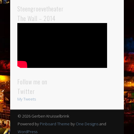
Steengroevetheater
The Wall – 2014
Follow me on
Twitter
My Tweets
© 2026 Gerben Kruisselbrink
Powered by
Pinboard Theme
by
One Designs
and
WordPress