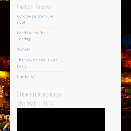
Laatste Nieuws
Corona- persoonlijke
noot
Band Meets Choir –
Topdag!
SMAAK!
The New Voices: lekker
bezig
Hoe Kerst?
Steengroevetheater
The Wall – 2014