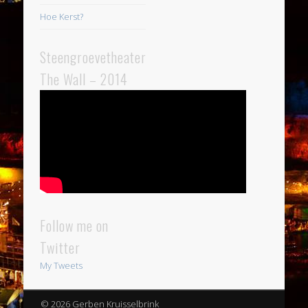
Hoe Kerst?
Steengroevetheater
The Wall – 2014
Follow me on
Twitter
My Tweets
© 2026 Gerben Kruisselbrink