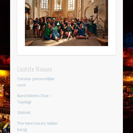
Laatste Nieuws
Corona- persoonlijke
noot
Band Meets Choir –
Topdag!
SMAAK!
The New Voices: lekker
bezig