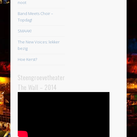
noot
Band Meets Choir –
Topdag!
SMAAK!
The New Voices: lekker
bezig
Hoe Kerst?
Steengroevetheater
The Wall – 2014