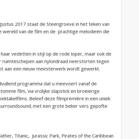
ugustus 2017 staat de Steengroeve in het teken van
wereld van de film en de prachtige melodieën die
aar vedetten in stijl op de rode loper, maar ook de
aar ruimteschepen aan nylondraad neerstorten tegen
hot aan een nieuw meesterwerk wordt gewerkt.
dvullend programma dat u meevoert vanaf de
omme film, via vrolijke slapstick en broeierige
ktakelfilms. Beleef deze filmpremière in een uniek
 surroundsound; met een grote beker vers gepofte
odfather, Titanic, Jurassic Park, Pirates of the Caribbean