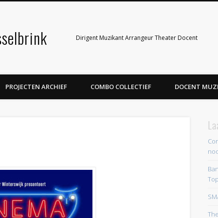
selbrink
Dirigent Muzikant Arrangeur Theater Docent
PROJECTEN ARCHIEF
COMBO COLLECTIEF
DOCENT MUZ
La
Cor
noo
Ban
Top
SM
The