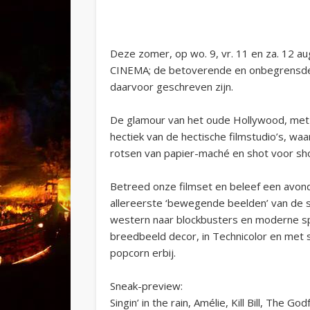
Deze zomer, op wo. 9, vr. 11 en za. 12 a
CINEMA; de betoverende en onbegrensde 
daarvoor geschreven zijn.
De glamour van het oude Hollywood, met h
hectiek van de hectische filmstudio’s, w
rotsen van papier-maché en shot voor s
Betreed onze filmset en beleef een avon
allereerste ‘bewegende beelden’ van de st
western naar blockbusters en moderne spe
breedbeeld decor, in Technicolor en met
popcorn erbij.
Sneak-preview:
Singin’ in the rain, Amélie, Kill Bill, The G