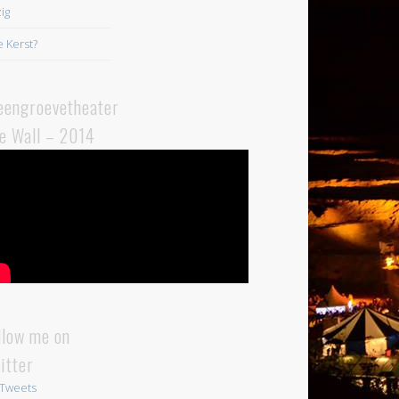
ig
 Kerst?
eengroevetheater
e Wall – 2014
llow me on
itter
Tweets