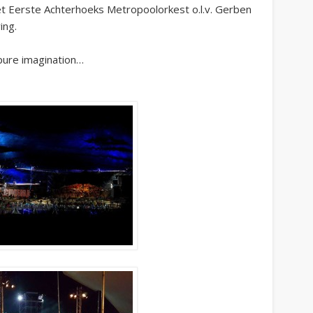
t Eerste Achterhoeks Metropoolorkest o.l.v. Gerben
ing.
 pure imagination…