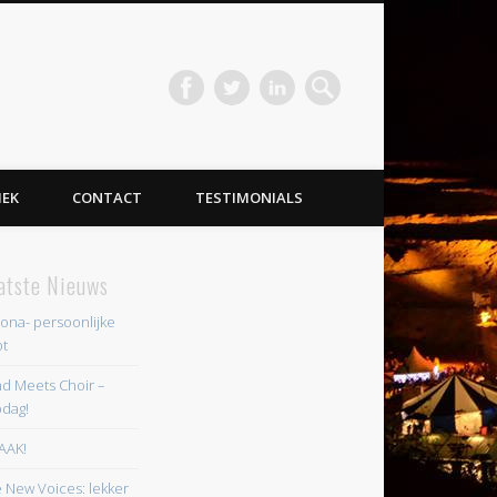
IEK
CONTACT
TESTIMONIALS
atste Nieuws
ona- persoonlijke
t
d Meets Choir –
dag!
AAK!
 New Voices: lekker