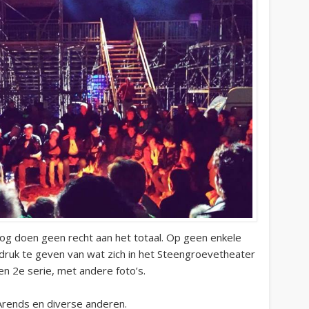
log doen geen recht aan het totaal. Op geen enkele
druk te geven van wat zich in het Steengroevetheater
n 2e serie, met andere foto’s.
Arends en diverse anderen.