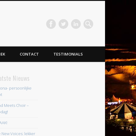
IEK
CONTACT
TESTIMONIALS
atste Nieuws
ona- persoonlijke
t
d Meets Choir –
dag!
AAK!
 New Voices: lekker