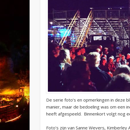
De serie foto’s en opmerkingen in deze b
manier, maar de bedoeling was om een in
heeft afgespeeld. Binnenkort volgt nog ee
Foto’s zijn van Sanne Wevers, Kimberley 