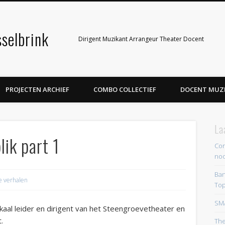
selbrink
Dirigent Muzikant Arrangeur Theater Docent
PROJECTEN ARCHIEF
COMBO COLLECTIEF
DOCENT MUZ
La
ik part 1
Cor
noo
Ban
e verhalen
Top
SM
kaal leider en dirigent van het Steengroevetheater en
.
The