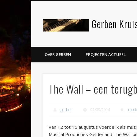
Gerben Kruis
Facebook
Twitter
LinkedIn
OVER GERBEN
PROJECTEN ACTUEEL
The Wall – een terugbl
gerben
01/09/2014
mooi
Van 12 tot 16 augustus voerde ik als muzi
Musical Producties Gelderland The Wall uit