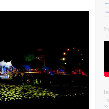
bez
Hoe
St
Th
Fo
Tw
My 