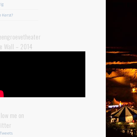
ig
 Kerst?
eengroevetheater
e Wall – 2014
llow me on
itter
Tweets