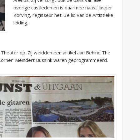
Arends. Zij verzorgt ook de dans van alle
overige castleden en is daarmee naast Jasper
Korving, regisseur het 3e lid van de Artistieke
leiding.
Theater op. Zij weidden een artikel aan Behind The
-Corner’ Meindert Bussink waren geprogrammeerd.